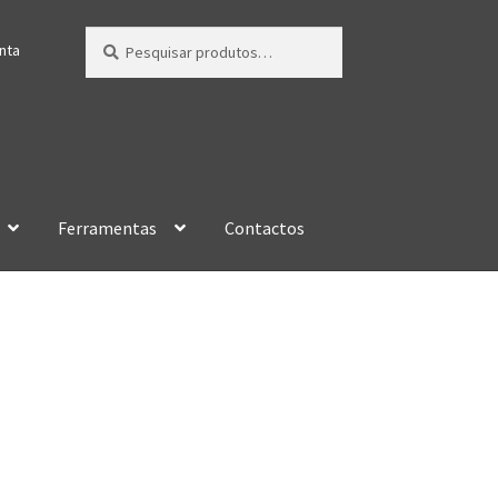
Pesquisar
Pesquisa
nta
por:
Ferramentas
Contactos