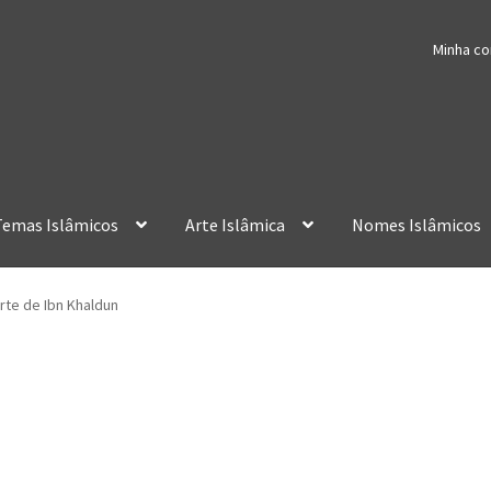
Minha co
Temas Islâmicos
Arte Islâmica
Nomes Islâmicos
rte de Ibn Khaldun