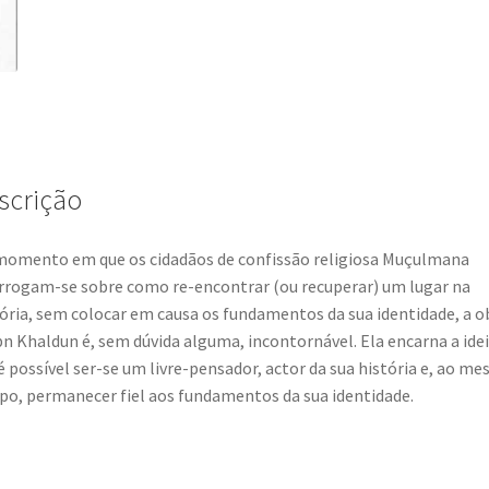
Ibn
Khaldun
scrição
omento em que os cidadãos de confissão religiosa Muçulmana
rrogam-se sobre como re-encontrar (ou recuperar) um lugar na
ória, sem colocar em causa os fundamentos da sua identidade, a o
bn Khaldun é, sem dúvida alguma, incontornável. Ela encarna a idei
é possível ser-se um livre-pensador, actor da sua história e, ao m
o, permanecer fiel aos fundamentos da sua identidade.