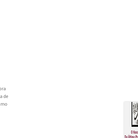
bra
a de
esmo