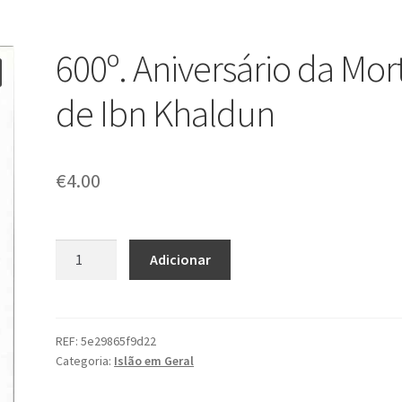
600º. Aniversário da Mor
de Ibn Khaldun
€
4.00
Quantidade
Adicionar
de
600º.
Aniversário
da
REF:
5e29865f9d22
Categoria:
Islão em Geral
Morte
de