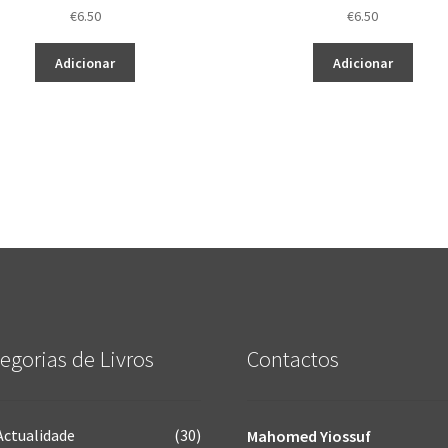
€
6.50
€
6.50
Adicionar
Adicionar
egorias de Livros
Contactos
Actualidade
(30)
Mahomed Yiossuf