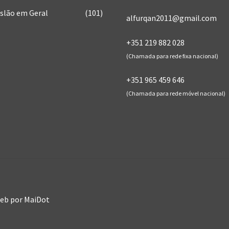
Islão em Geral
(101)
alfurqan2011@gmail.com
+351 219 882 028
(Chamada para rede fixa nacional)
+351 965 459 646
(Chamada para rede móvel nacional)
Web
por MaiDot