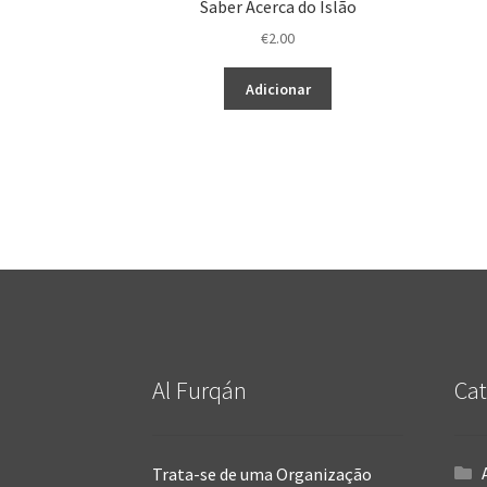
Saber Acerca do Islão
€
2.00
Adicionar
Al Furqán
Cat
Trata-se de uma Organização