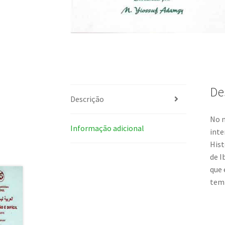
De
Descrição
No m
Informação adicional
inte
Hist
de I
que 
temp