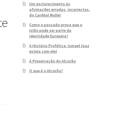
Um esclarecimento às
afirmações erradas, incorrectas,
do Cardeal Muller
te
Como o passado prova que o
Islão pode ser parte da
identidade Europeia?
A História Profética: Ismael (paz
esteja com ele)
A Preservação do Alcorão
O que é o Alcorão?