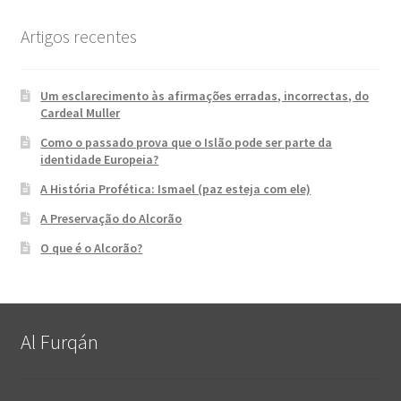
Artigos recentes
Um esclarecimento às afirmações erradas, incorrectas, do
Cardeal Muller
Como o passado prova que o Islão pode ser parte da
identidade Europeia?
A História Profética: Ismael (paz esteja com ele)
A Preservação do Alcorão
O que é o Alcorão?
Al Furqán