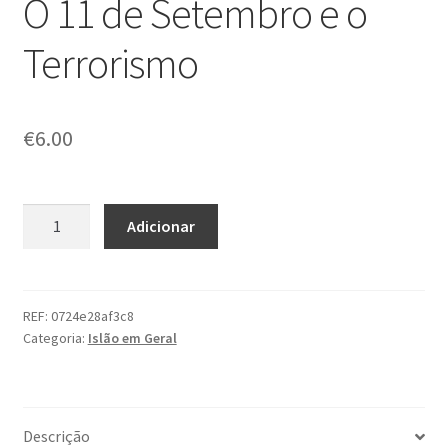
O 11 de Setembro e o
Terrorismo
€
6.00
Quantidade
Adicionar
de
O
11
de
REF:
0724e28af3c8
Categoria:
Islão em Geral
Setembro
e
o
Terrorismo
Descrição