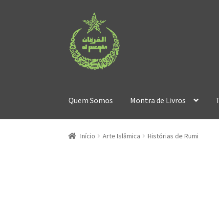
Ir
Saltar
para
para
a
o
navegação
conteúdo
Quem Somos
Montra de Livros
Início
Arte Islâmica
Histórias de Rumi