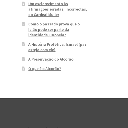
Um esclarecimento às
afirmações erradas, incorrectas,
do Cardeal Muller
Como o passado prova que o
Islão pode ser parte da
identidade Europeia?
A História Profética: Ismael (paz
esteja com ele)
A Preservação do Alcorão
O que é o Alcorão?