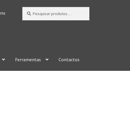
Pesquisar
Pesquisa
nta
por:
Ferramentas
Contactos