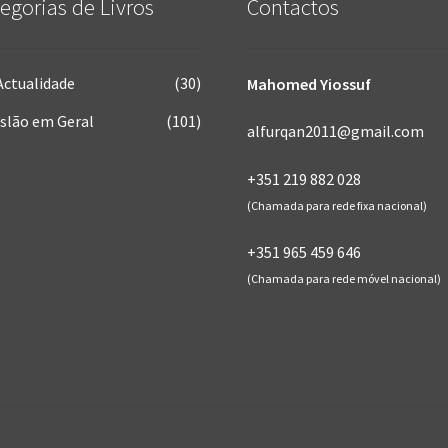
egorias de Livros
Contactos
Actualidade
(30)
Mahomed Yiossuf
Islão em Geral
(101)
alfurqan2011@gmail.com
+351 219 882 028
(Chamada para rede fixa nacional)
+351 965 459 646
(Chamada para rede móvel nacional)