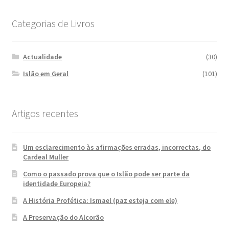
Categorias de Livros
Actualidade
(30)
Islão em Geral
(101)
Artigos recentes
Um esclarecimento às afirmações erradas, incorrectas, do
Cardeal Muller
Como o passado prova que o Islão pode ser parte da
identidade Europeia?
A História Profética: Ismael (paz esteja com ele)
A Preservação do Alcorão