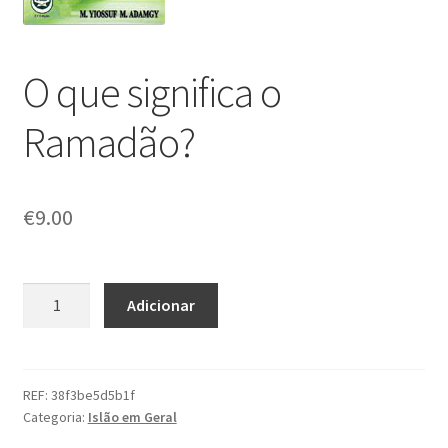
O que significa o
Ramadão?
€
9.00
Quantidade
Adicionar
de
O
que
significa
REF:
38f3be5d5b1f
Categoria:
Islão em Geral
o
Ramadão?