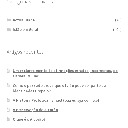
Categorias de Livros
Actualidade
(30)
Islão em Geral
(101)
Artigos recentes
Um esclarecimento às afirmações erradas, incorrectas, do
Cardeal Muller
Como o passado prova que o Islão pode ser parte da
identidade Europeia?
A História Profética: Ismael (paz esteja com ele)
A Preservação do Alcorão
O que é o Alcorão?