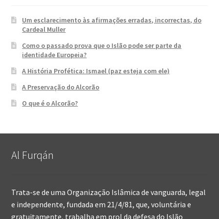
Um esclarecimento às afirmações erradas, incorrectas, do
Cardeal Muller
Como o passado prova que o Islão pode ser parte da
identidade Europeia?
A História Profética: Ismael (paz esteja com ele)
A Preservação do Alcorão
O que é o Alcorão?
Al Furqán
Trata-se de uma Organização Islâmica de vanguarda, legal
e independente, fundada em 21/4/81, que, voluntária e
gratuitamente, trabalha em prol da defesa do Islão