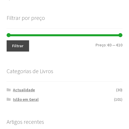
Filtrar por preço
Pre
Pre
Preço:
€0
—
€10
Filtrar
mín
máx
Categorias de Livros
Actualidade
(30)
Islão em Geral
(101)
Artigos recentes