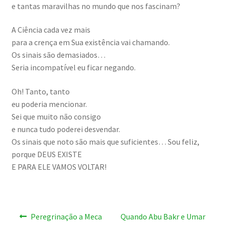
e tantas maravilhas no mundo que nos fascinam?
A Ciência cada vez mais
para a crença em Sua existência vai chamando.
Os sinais são demasiados…
Seria incompatível eu ficar negando.
Oh! Tanto, tanto
eu poderia mencionar.
Sei que muito não consigo
e nunca tudo poderei desvendar.
Os sinais que noto são mais que suficientes… Sou feliz,
porque DEUS EXISTE
E PARA ELE VAMOS VOLTAR!
Navegação
Artigo
Artigo
Peregrinação a Meca
Quando Abu Bakr e Umar