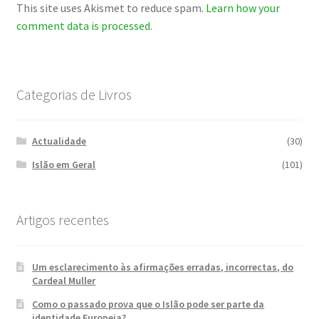
This site uses Akismet to reduce spam.
Learn how your
comment data is processed.
Categorias de Livros
Actualidade
(30)
Islão em Geral
(101)
Artigos recentes
Um esclarecimento às afirmações erradas, incorrectas, do
Cardeal Muller
Como o passado prova que o Islão pode ser parte da
identidade Europeia?