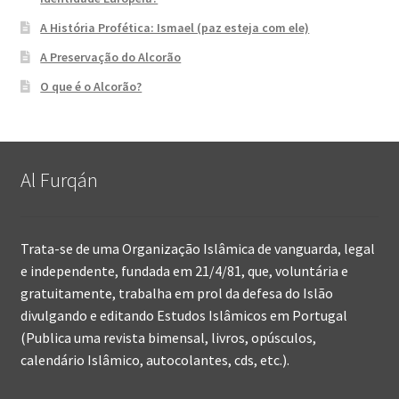
A História Profética: Ismael (paz esteja com ele)
A Preservação do Alcorão
O que é o Alcorão?
Al Furqán
Trata-se de uma Organização Islâmica de vanguarda, legal
e independente, fundada em 21/4/81, que, voluntária e
gratuitamente, trabalha em prol da defesa do Islão
divulgando e editando Estudos Islâmicos em Portugal
(Publica uma revista bimensal, livros, opúsculos,
calendário Islâmico, autocolantes, cds, etc.).