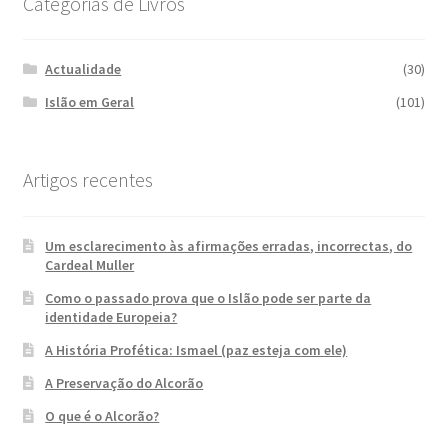
Categorias de Livros
Actualidade
(30)
Islão em Geral
(101)
Artigos recentes
Um esclarecimento às afirmações erradas, incorrectas, do
Cardeal Muller
Como o passado prova que o Islão pode ser parte da
identidade Europeia?
A História Profética: Ismael (paz esteja com ele)
A Preservação do Alcorão
O que é o Alcorão?