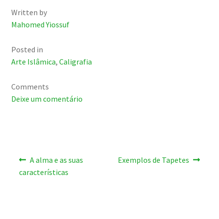
Written by
Mahomed Yiossuf
Posted in
Arte Islâmica
,
Caligrafia
Comments
Deixe um comentário
Navegação
Artigo
Artigo
A alma e as suas
Exemplos de Tapetes
anterior:
seguinte:
de
características
artigos