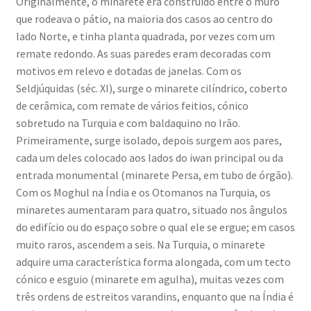
Originalmente, o minarete era construído entre o muro
que rodeava o pátio, na maioria dos casos ao centro do
lado Norte, e tinha planta quadrada, por vezes com um
remate redondo. As suas paredes eram decoradas com
motivos em relevo e dotadas de janelas. Com os
Seldjúquidas (séc. XI), surge o minarete cilíndrico, coberto
de cerâmica, com remate de vários feitios, cónico
sobretudo na Turquia e com baldaquino no Irão.
Primeiramente, surge isolado, depois surgem aos pares,
cada um deles colocado aos lados do
iwan
principal ou da
entrada monumental (minarete Persa, em tubo de órgão).
Com os Moghul na Índia e os Otomanos na Turquia, os
minaretes aumentaram para quatro, situado nos ângulos
do edifício ou do espaço sobre o qual ele se ergue; em casos
muito raros, ascendem a seis. Na Turquia, o minarete
adquire uma característica forma alongada, com um tecto
cónico e esguio (minarete em agulha), muitas vezes com
três ordens de estreitos varandins, enquanto que na Índia é