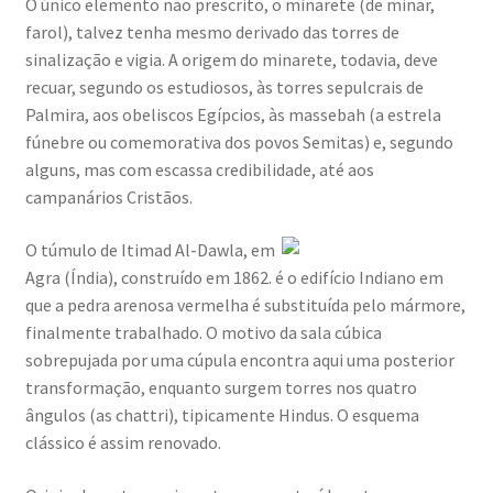
O único elemento não prescrito, o minarete (de minar,
farol), talvez tenha mesmo derivado das torres de
sinalização e vigia. A origem do minarete, todavia, deve
recuar, segundo os estudiosos, às torres sepulcrais de
Palmira, aos obeliscos Egípcios, às massebah (a estrela
fúnebre ou comemorativa dos povos Semitas) e, segundo
alguns, mas com escassa credibilidade, até aos
campanários Cristãos.
O túmulo de Itimad Al-Dawla, em
Agra (Índia), construído em 1862. é o edifício Indiano em
que a pedra arenosa vermelha é substituída pelo mármore,
finalmente trabalhado. O motivo da sala cúbica
sobrepujada por uma cúpula encontra aqui uma posterior
transformação, enquanto surgem torres nos quatro
ângulos (as
chattri
), tipicamente Hindus. O esquema
clássico é assim renovado.