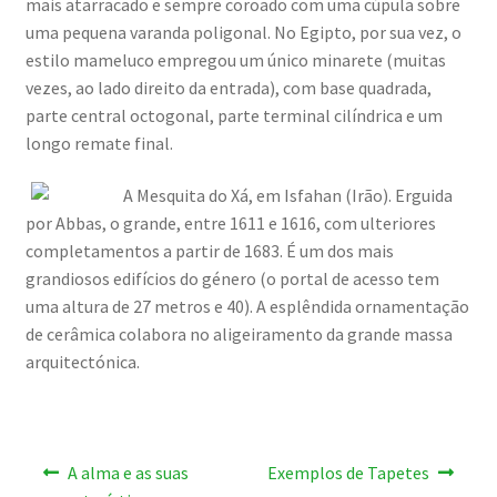
mais atarracado e sempre coroado com uma cúpula sobre
uma pequena varanda poligonal. No Egipto, por sua vez, o
estilo mameluco empregou um único minarete (muitas
vezes, ao lado direito da entrada), com base quadrada,
parte central octogonal, parte terminal cilíndrica e um
longo remate final.
A Mesquita do Xá, em Isfahan (Irão). Erguida
por Abbas, o grande, entre 1611 e 1616, com ulteriores
completamentos a partir de 1683. É um dos mais
grandiosos edifícios do género (o portal de acesso tem
uma altura de 27 metros e 40). A esplêndida ornamentação
de cerâmica colabora no aligeiramento da grande massa
arquitectónica.
Navegação
Artigo
Artigo
A alma e as suas
Exemplos de Tapetes