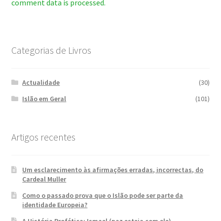
comment data is processed.
Categorias de Livros
Actualidade
(30)
Islão em Geral
(101)
Artigos recentes
Um esclarecimento às afirmações erradas, incorrectas, do
Cardeal Muller
Como o passado prova que o Islão pode ser parte da
identidade Europeia?
A História Profética: Ismael (paz esteja com ele)