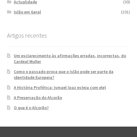
Actualidade
(30)
Islão em Geral
(101)
Artigos recentes
Um esclarecimento às afirmações erradas, incorrectas, do
Cardeal Muller
Como o passado prova que o Islão pode ser parte da
identidade Europeia?
A História Profética: Ismael (paz esteja com ele)
A Preservação do Alcorão
O que é o Alcorão?