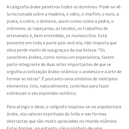
A caligrafia árabe penetrou todos os domínios. Pode-se vê-
la incrustada sobre a madeira, o vidro, o marfim, o ouro, a
prata, o cobre, o dinheiro, assim como sobre a pedra, o
mármore, as tapeçarias, os tecidos, os trabalhos de
artesanato e, bem entendido, os manuscritos. Está
presente em toda a parte pois sem ela, não importa que
obra perde muito da sua graça e da sua beleza. “Os
caracteres árabes, como notou um especialista, fazem
parte integrante de duas artes importantes de que se
orgulha a civilização árabo-islâmica: o arabesco e a arte de
formar as letras”. É portanto uma simbiose de múltiplos
elementos. Isto, naturalmente, contribui para fazer
sobressair o seu esplendor estético.
Para atingir o ideal, o calígrafo inspirou-se na arquitectura
árabe, nos valores espirituais do Islão e nas formas
abstractas que são muito apreciadas no mundo islâmico.
Estas formas, no entanto, são o símbolo de uma