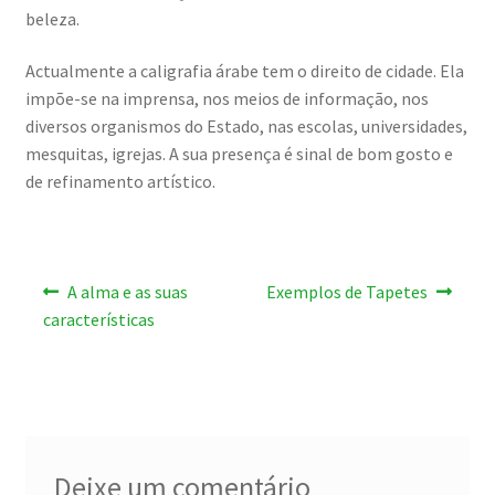
beleza.
Actualmente a caligrafia árabe tem o direito de cidade. Ela
impõe-se na imprensa, nos meios de informação, nos
diversos organismos do Estado, nas escolas, universidades,
mesquitas, igrejas. A sua presença é sinal de bom gosto e
de refinamento artístico.
Navegação
Artigo
Artigo
A alma e as suas
Exemplos de Tapetes
anterior:
seguinte:
de
características
artigos
Deixe um comentário