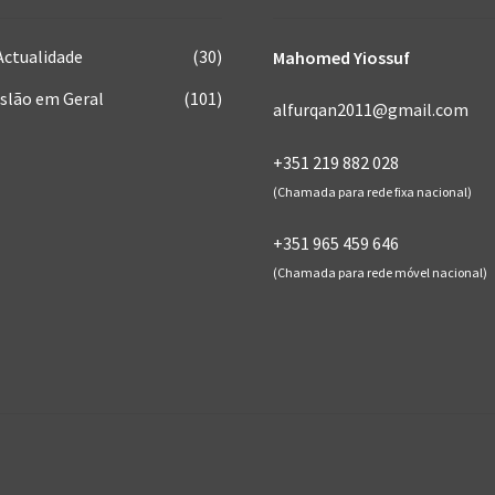
Actualidade
(30)
Mahomed Yiossuf
Islão em Geral
(101)
alfurqan2011@gmail.com
+351 219 882 028
(Chamada para rede fixa nacional)
+351 965 459 646
(Chamada para rede móvel nacional)