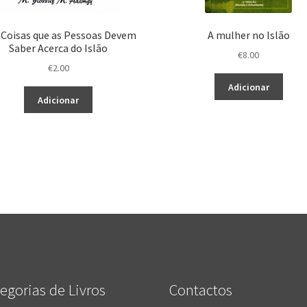
 Coisas que as Pessoas Devem
A mulher no Islão
Saber Acerca do Islão
€
8.00
€
2.00
Adicionar
Adicionar
egorias de Livros
Contactos