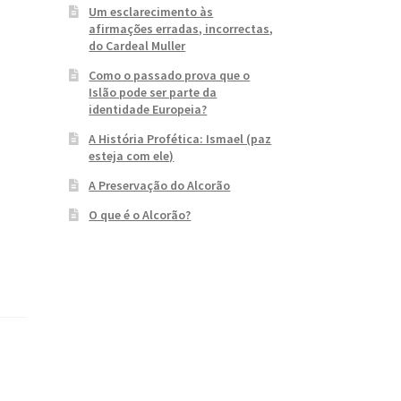
Um esclarecimento às
afirmações erradas, incorrectas,
do Cardeal Muller
Como o passado prova que o
Islão pode ser parte da
identidade Europeia?
A História Profética: Ismael (paz
esteja com ele)
A Preservação do Alcorão
O que é o Alcorão?