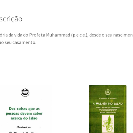
-
2.ª
parte
scrição
ória da vida do Profeta Muhammad (p.e.c.e.), desde o seu nascime
ao seu casamento.