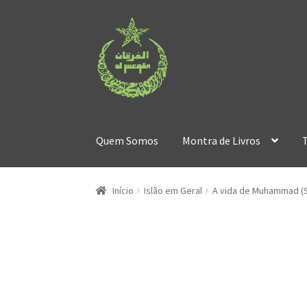
Ir
Saltar
para
para
a
o
navegação
conteúdo
Quem Somos
Montra de Livros
Início
Islão em Geral
A vida de Muhammad (S.