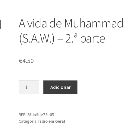
A vida de Muhammad
(S.A.W.) – 2.ª parte
€
4.50
Quantidade
Adicionar
de
A
vida
de
REF:
28db9de72e65
Categoria:
Islão em Geral
Muhammad
(S.A.W.)