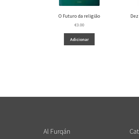
O Futuro da religião
Dez
€
3.00
Adicionar
Al Furqán
Cat