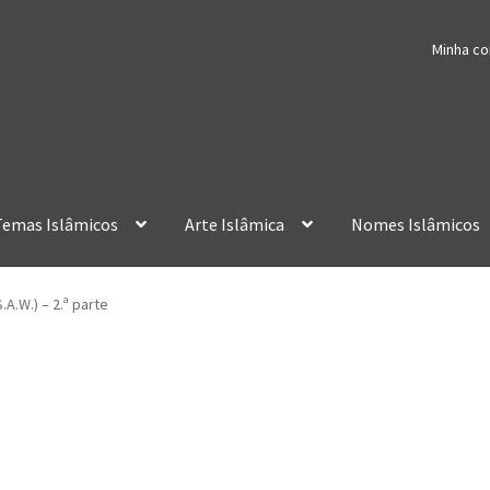
Minha co
Temas Islâmicos
Arte Islâmica
Nomes Islâmicos
A.W.) – 2.ª parte