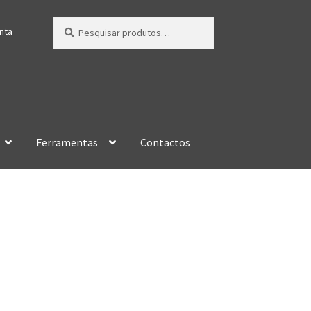
Pesquisar
Pesquisa
nta
por:
Ferramentas
Contactos