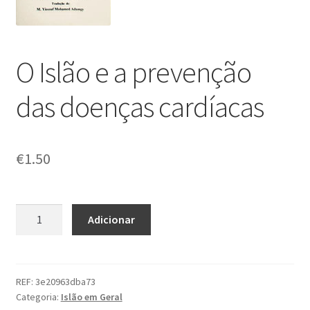
O Islão e a prevenção
das doenças cardíacas
€
1.50
Quantidade
Adicionar
de
O
Islão
e
REF:
3e20963dba73
Categoria:
Islão em Geral
a