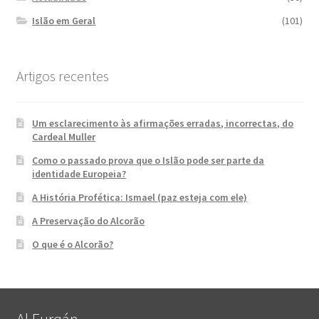
Islão em Geral
(101)
Artigos recentes
Um esclarecimento às afirmações erradas, incorrectas, do
Cardeal Muller
Como o passado prova que o Islão pode ser parte da
identidade Europeia?
A História Profética: Ismael (paz esteja com ele)
A Preservação do Alcorão
O que é o Alcorão?