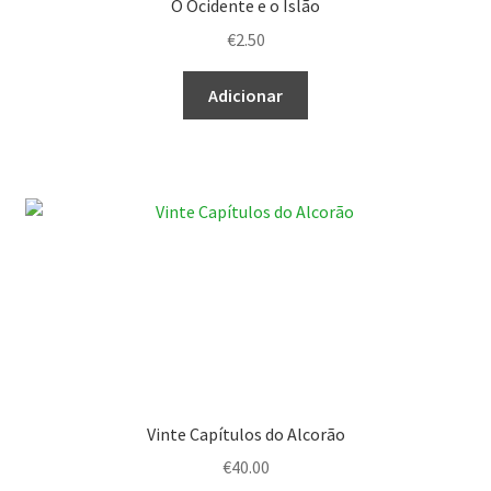
O Ocidente e o Islão
€
2.50
Adicionar
Vinte Capítulos do Alcorão
€
40.00