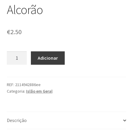
Alcorão
€
2.50
Quantidade
Adicionar
de
Factos
sobre
o
REF:
2114942886ee
Categoria:
Islão em Geral
Glorioso
Alcorão
Descrição