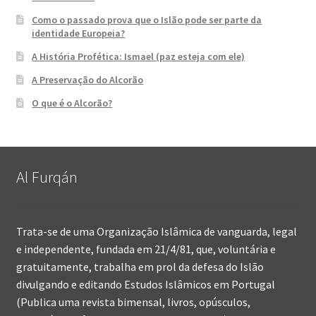
Como o passado prova que o Islão pode ser parte da
identidade Europeia?
A História Profética: Ismael (paz esteja com ele)
A Preservação do Alcorão
O que é o Alcorão?
Al Furqán
Trata-se de uma Organização Islâmica de vanguarda, legal
e independente, fundada em 21/4/81, que, voluntária e
gratuitamente, trabalha em prol da defesa do Islão
divulgando e editando Estudos Islâmicos em Portugal
(Publica uma revista bimensal, livros, opúsculos,