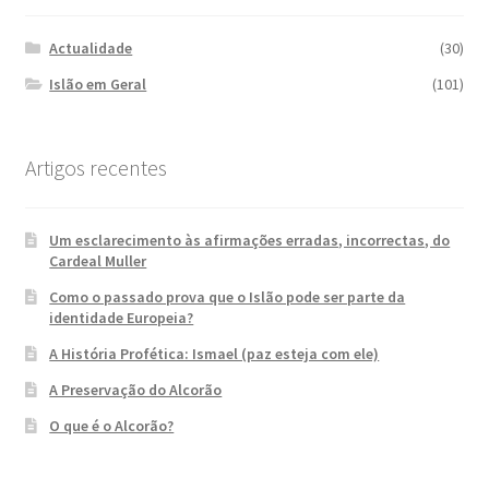
Actualidade
(30)
Islão em Geral
(101)
Artigos recentes
Um esclarecimento às afirmações erradas, incorrectas, do
Cardeal Muller
Como o passado prova que o Islão pode ser parte da
identidade Europeia?
A História Profética: Ismael (paz esteja com ele)
A Preservação do Alcorão
O que é o Alcorão?