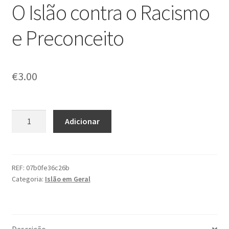
O Islão contra o Racismo
e Preconceito
€
3.00
Quantidade
Adicionar
de
O
Islão
contra
REF:
07b0fe36c26b
Categoria:
Islão em Geral
o
Racismo
e
Preconceito
Descrição