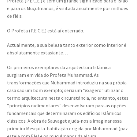
Profeta (P.E.C.E.) e tem um grande significado para o Islão
e para os Muçulmanos, é visitada anualmente por milhões
de fiéis.
O Profeta (P.E.C.E.) está aí enterrado.
Actualmente, a sua beleza tanto exterior como interior é
absolutamente extasiante…
Os primeiros exemplares da arquitectura Islàmica
surgiram em vida do Profeta Muhammad. As
transformações que Muhammad introduziu na sua própia
casa são um bom exemplo; seria um “exagero” utilizar o
termo arquitectura nesta circunstància, no entanto, estes
“princípios rudimentares” desenvolveram para as opções
fundamentais que determinaram os edifícios Islàmicos
clássicos. A obra de Sauvaget ajuda-nos a imaginar essa
primeira Mesquita-habitação erigida por Muhammad (paz
esteja com Ele) e os muçulmanos da altura.