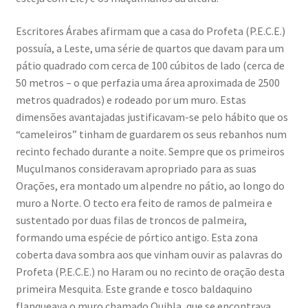
Escritores Árabes afirmam que a casa do Profeta (P.E.C.E.)
possuía, a Leste, uma série de quartos que davam para um
pátio quadrado com cerca de 100 cúbitos de lado (cerca de
50 metros – o que perfazia uma área aproximada de 2500
metros quadrados) e rodeado por um muro. Estas
dimensões avantajadas justificavam-se pelo hábito que os
“cameleiros” tinham de guardarem os seus rebanhos num
recinto fechado durante a noite. Sempre que os primeiros
Muçulmanos consideravam apropriado para as suas
Orações, era montado um alpendre no pátio, ao longo do
muro a Norte. O tecto era feito de ramos de palmeira e
sustentado por duas filas de troncos de palmeira,
formando uma espécie de pórtico antigo. Esta zona
coberta dava sombra aos que vinham ouvir as palavras do
Profeta (P.E.C.E.) no Haram ou no recinto de oração desta
primeira Mesquita. Este grande e tosco baldaquino
flanqueava o muro chamado Quibla, que se encontrava