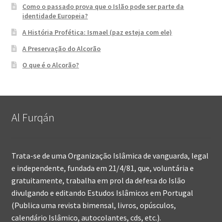
Como o passado prova que o Islão pode ser parte da
identidade Europeia?
A História Profética: Ismael (paz esteja com ele)
A Preservação do Alcorão
O que é o Alcorão?
Al Furqán
Trata-se de uma Organização Islâmica de vanguarda, legal
e independente, fundada em 21/4/81, que, voluntária e
gratuitamente, trabalha em prol da defesa do Islão
divulgando e editando Estudos Islâmicos em Portugal
(Publica uma revista bimensal, livros, opúsculos,
calendário Islâmico, autocolantes, cds, etc.).