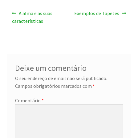
Navegação
Artigo
Artigo
A alma e as suas
Exemplos de Tapetes
anterior:
seguinte:
de
características
artigos
Deixe um comentário
O seu endereço de email não será publicado.
Campos obrigatórios marcados com
*
Comentário
*