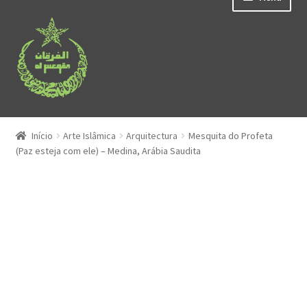
Ir
Saltar
para
para
a
o
navegação
conteúdo
Quem Somos
Início
Arte Islâmica
Arquitectura
Mesquita do Profeta
Maximi
(Paz esteja com ele) – Medina, Arábia Saudita
Montra de Livros
submen
Maximi
Temas Islâmicos
submen
Maximi
Arte Islâmica
submen
Maximi
Nomes Islâmicos
submen
Maximi
Ferramentas