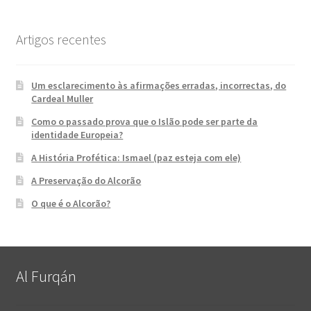
Artigos recentes
Um esclarecimento às afirmações erradas, incorrectas, do
Cardeal Muller
Como o passado prova que o Islão pode ser parte da
identidade Europeia?
A História Profética: Ismael (paz esteja com ele)
A Preservação do Alcorão
O que é o Alcorão?
Al Furqán