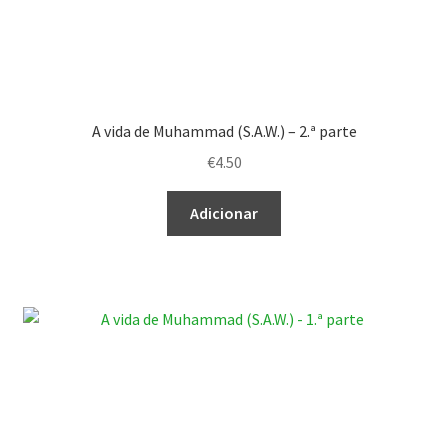
A vida de Muhammad (S.A.W.) – 2.ª parte
€
4.50
Adicionar