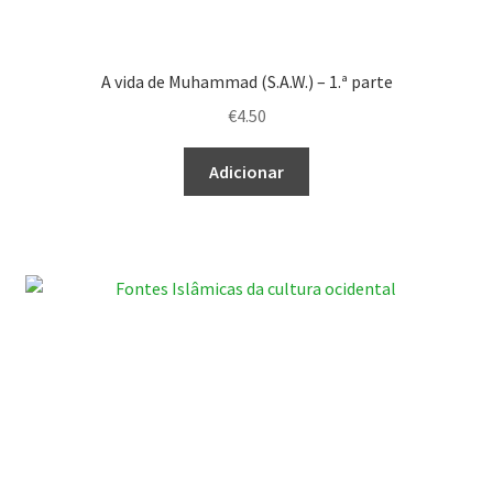
A vida de Muhammad (S.A.W.) – 1.ª parte
€
4.50
Adicionar