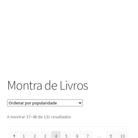
submen
Contactos
Montra de Livros
Ordenado
A mostrar 37–48 de 131 resultados
por
popularidade
1
2
3
4
5
6
7
…
9
10