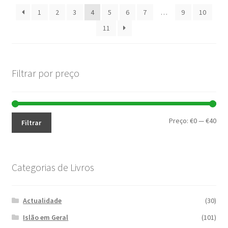
popularidade
1
2
3
4
5
6
7
…
9
10
11
Filtrar por preço
Pre
Pre
Preço:
€0
—
€40
Filtrar
mín
máx
Categorias de Livros
Actualidade
(30)
Islão em Geral
(101)