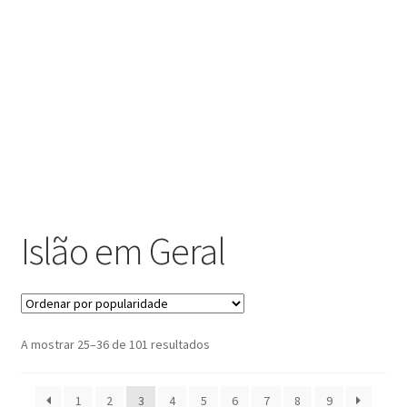
submen
Maximi
Nomes Islâmicos
submen
Maximi
Ferramentas
submen
Contactos
Islão em Geral
Ordenado
A mostrar 25–36 de 101 resultados
por
popularidade
1
2
3
4
5
6
7
8
9