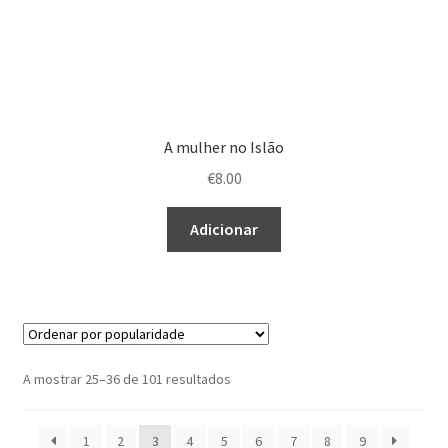
A mulher no Islão
€
8.00
Adicionar
Ordenado
A mostrar 25–36 de 101 resultados
por
popularidade
1
2
3
4
5
6
7
8
9