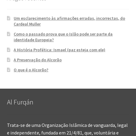
Um esclarecimento às afirmações erradas, incorrectas, do
Cardeal Muller
Como o passado prova que o Islão pode ser parte da
identidade Europeia?
A História Profética: Ismael (paz esteja com ele)
A Preservação do Alcorão
O que é o Alcorão?
Al Furqán
Trata-se de uma Organização Islâmica de vanguarda, legal
e independente, fundada em 21/4/81, que, voluntária e