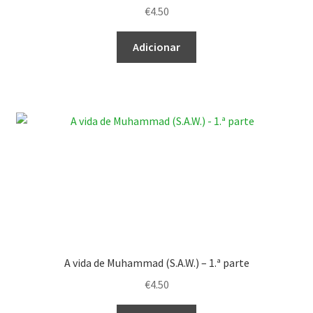
€
4.50
Adicionar
A vida de Muhammad (S.A.W.) – 1.ª parte
€
4.50