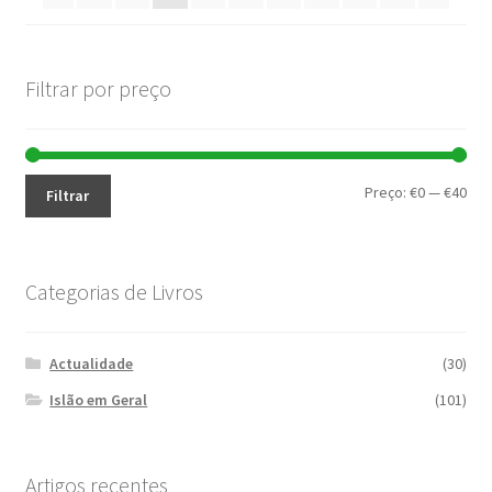
Filtrar por preço
Pre
Pre
Preço:
€0
—
€40
Filtrar
mín
máx
Categorias de Livros
Actualidade
(30)
Islão em Geral
(101)
Artigos recentes