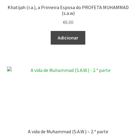
Khatijah (r.a.), a Primeira Esposa do PROFETA MUHAMMAD
(s.a.w)
€
6.00
Adicionar
A vida de Muhammad (S.A.W.) – 2.ª parte