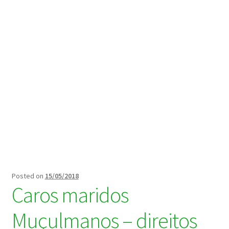
Maximi
Nomes Islâmicos
submen
Maximi
Ferramentas
submen
Contactos
Posted on
15/05/2018
Caros maridos
Muçulmanos – direitos