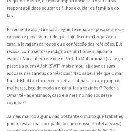
frequentemente, de maior importância, visto ser da sua
responsabilidade educar os filhos e cuidar da família e do
lar.
É frequente assistirmos à seguinte cena: a esposa sente-se
cansada e pede ao marido que a ajude com a limpeza da
casa, a lavagem da roupa ou a confecção das refeições. Ele
recusa, como se fosse indigno de um homem ajudar a
esposa. Não saberá ele que o Profeta Muhammad (s.a.w.), a
pessoa a quem Allah (SWT) mais amou, ajudava as suas
esposas nas tarefas domésticas? Não saberá ele que Omar
Ibn al-Khattab forneceu receitas culinárias a um grupo de
mulheres, isto de modo a ensiná-las a cozinhar? Poderia
Omar tê-las ensinado, caso ele mesmo não soubesse
cozinhar?
Jamais marido algum, não obstante o muito que trabalhe,
poderá estar mais ocupado do que o nosso Profeta (s.a.w.),
cujo dever era o de transmitir a Mensagem do Islão. Do