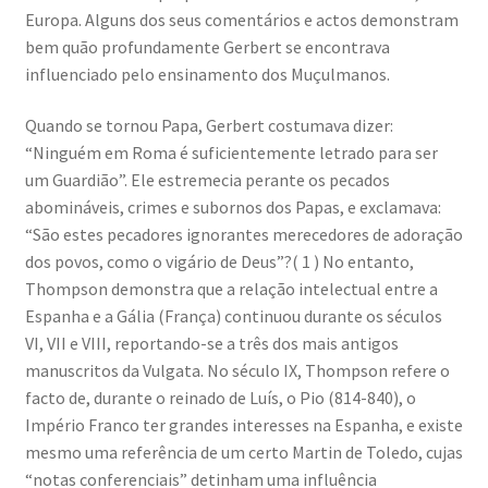
Europa. Alguns dos seus comentários e actos demonstram
bem quão profundamente Gerbert se encontrava
influenciado pelo ensinamento dos Muçulmanos.
Quando se tornou Papa, Gerbert costumava dizer:
“Ninguém em Roma é suficientemente letrado para ser
um Guardião”. Ele estremecia perante os pecados
abomináveis, crimes e subornos dos Papas, e exclamava:
“São estes pecadores ignorantes merecedores de adoração
dos povos, como o vigário de Deus”?( 1 ) No entanto,
Thompson demonstra que a relação intelectual entre a
Espanha e a Gália (França) continuou durante os séculos
VI, VII e VIII, reportando-se a três dos mais antigos
manuscritos da Vulgata. No século IX, Thompson refere o
facto de, durante o reinado de Luís, o Pio (814-840), o
Império Franco ter grandes interesses na Espanha, e existe
mesmo uma referência de um certo Martin de Toledo, cujas
“notas conferenciais” detinham uma influência