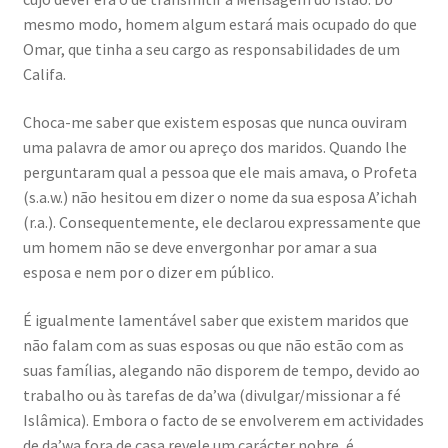
mesmo modo, homem algum estará mais ocupado do que
Omar, que tinha a seu cargo as responsabilidades de um
Califa.
Choca-me saber que existem esposas que nunca ouviram
uma palavra de amor ou apreço dos maridos. Quando lhe
perguntaram qual a pessoa que ele mais amava, o Profeta
(s.a.w.) não hesitou em dizer o nome da sua esposa A’ichah
(r.a.). Consequentemente, ele declarou expressamente que
um homem não se deve envergonhar por amar a sua
esposa e nem por o dizer em público.
É igualmente lamentável saber que existem maridos que
não falam com as suas esposas ou que não estão com as
suas famílias, alegando não disporem de tempo, devido ao
trabalho ou às tarefas de da’wa (divulgar/missionar a fé
Islâmica). Embora o facto de se envolverem em actividades
de da’wa fora de casa revele um carácter nobre, é