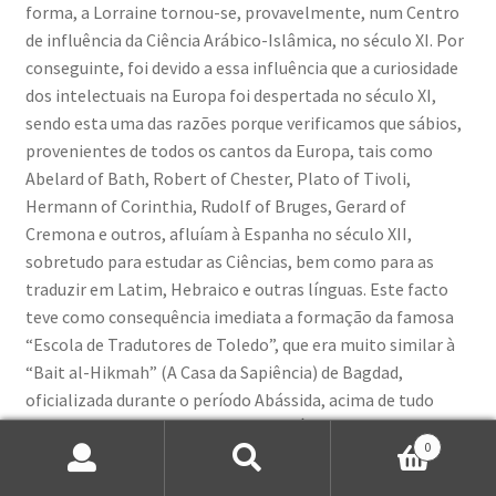
forma, a Lorraine tornou-se, provavelmente, num Centro
de influência da Ciência Arábico-Islâmica, no século XI. Por
conseguinte, foi devido a essa influência que a curiosidade
dos intelectuais na Europa foi despertada no século XI,
sendo esta uma das razões porque verificamos que sábios,
provenientes de todos os cantos da Europa, tais como
Abelard of Bath, Robert of Chester, Plato of Tivoli,
Hermann of Corinthia, Rudolf of Bruges, Gerard of
Cremona e outros, afluíam à Espanha no século XII,
sobretudo para estudar as Ciências, bem como para as
traduzir em Latim, Hebraico e outras línguas. Este facto
teve como consequência imediata a formação da famosa
“Escola de Tradutores de Toledo”, que era muito similar à
“Bait al-Hikmah” (A Casa da Sapiência) de Bagdad,
oficializada durante o período Abássida, acima de tudo
para traduzir as Ciências Gregas em Árabe.
0
Pesquisar
Pesquisa
A. Oadir, in Islamic Civilization in Europe.